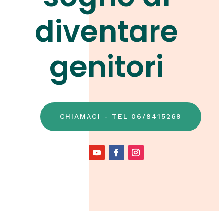
diventare
genitori
CHIAMACI - TEL 06/8415269